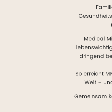
Famil
Gesundheitsr
Medical Mis
lebenswichti
dringend ben
So erreicht 
Welt – un
Gemeinsam kön