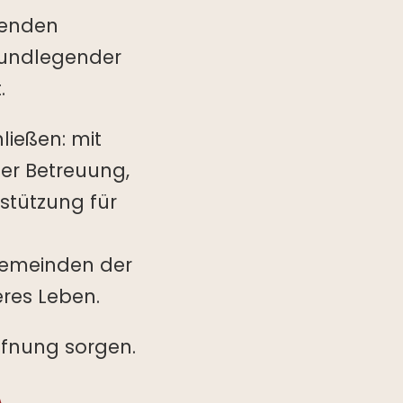
renden
grundlegender
.
hließen: mit
er Betreuung,
rstützung für
Gemeinden der
res Leben.
ffnung sorgen.